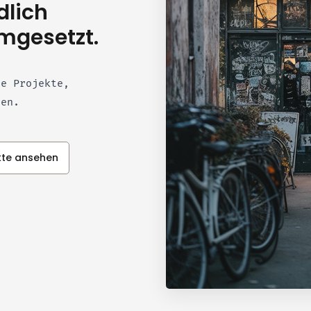
dlich
mgesetzt.
le Projekte,
hen.
kte ansehen