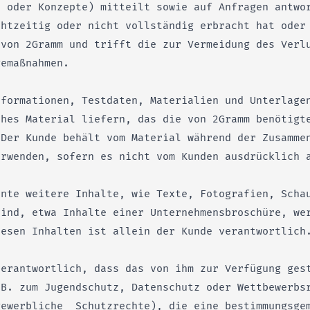
e oder Konzepte) mitteilt sowie auf Anfragen antwo
chtzeitig oder nicht vollständig erbracht hat oder
 von 2Gramm und trifft die zur Vermeidung des Verl
gemaßnahmen.
nformationen, Testdaten, Materialien und Unterlage
ches Material liefern, das die von 2Gramm benötigt
 Der Kunde behält vom Material während der Zusamme
erwenden, sofern es nicht vom Kunden ausdrücklich 
ente weitere Inhalte, wie Texte, Fotografien, Scha
sind, etwa Inhalte einer Unternehmensbroschüre, we
iesen Inhalten ist allein der Kunde verantwortlich
verantwortlich, dass das von ihm zur Verfügung ges
.B. zum Jugendschutz, Datenschutz oder Wettbewerbs
gewerbliche Schutzrechte), die eine bestimmungsgem